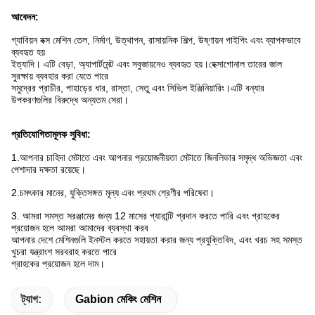
আবেদন:
গ্যাবিয়ন বক্স মেশিন তেল, নির্মাণ, উত্থাপন, রাসায়নিক শিল্প, উষ্ণায়ন পাইপিং এবং ব্যাপকভাবে
ব্যবহৃত হয়
ইত্যাদি। এটি বেড়া, অ্যাপার্টমেন্ট এবং সবুজায়নেও ব্যবহৃত হয়।হেক্সাগোনাল তারের জাল
সুরক্ষায় ব্যবহার করা যেতে পারে
সমুদ্রের প্রাচীর, পাহাড়ের ধার, রাস্তা, সেতু এবং সিভিল ইঞ্জিনিয়ারিং।এটি বন্যার
উপকরণগুলির বিরুদ্ধে অন্যতম সেরা।
প্রতিযোগিতামূলক সুবিধা:
1.
আপনার চাহিদা মেটাতে এবং আপনার প্রয়োজনীয়তা মেটাতে জিনলিডার সমৃদ্ধ অভিজ্ঞতা এবং
পেশাদার দক্ষতা রয়েছে।
2.
চমৎকার মানের, যুক্তিসঙ্গত মূল্য এবং প্রথম শ্রেণীর পরিষেবা।
3. আমরা সমস্ত সরঞ্জামের জন্য 12 মাসের গ্যারান্টি প্রদান করতে পারি এবং গ্রাহকের
প্রয়োজন হলে আমরা আমাদের ব্যবস্থা করব
আপনার দেশে মেশিনগুলি ইনস্টল করতে সহায়তা করার জন্য প্রযুক্তিবিদ, এবং খরচ সহ সমস্ত
খুচরা যন্ত্রাংশ সরবরাহ করতে পারে
গ্রাহকের প্রয়োজন হলে দাম।
ট্যাগ:
Gabion মেকিং মেশিন