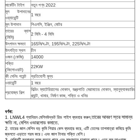
মার্কেটিং টাইপ
নতুন পণ্য 2022
মূল উপাদানের
1 বছর
ওয়্যারেন্টি
মূল উপাদান
পিএলসি, ইঞ্জিন, মোটর
তারের ব্যাস
2 মিমি - 4 মিমি
(মিমি)
উৎপাদন ক্ষমতা
165মি/ঘণ্টা, 195মি/ঘণ্টা, 225মি/ঘণ্টা
উৎপত্তি স্থল
চীন
ওজন (কেজি)
14000
শক্তি
22KW
(কিলোওয়াট)
কী সেলিং পয়েন্ট
প্রতিযোগী মূল্য
ওয়ারেন্টি
1 বছর
বিল্ডিং ম্যাটেরিয়ালের দোকান, যন্ত্রপাতি মেরামতের দোকান, ম্যানুফ্যাকচারিং
প্রযোজ্য শিল্প
প্ল্যান্ট, খামার, নির্মাণ কাজ, শক্তি ও খনির
বর্ণনা:
তারের আবরণ স্তর সামান্য
1. LNWL4 গ্যাবিয়ন মেশিন
উদ্ভট রিড পাইপ ব্যবহার করুন,
ক্ষতি না, মেশিন ওভারলোড কমাতে
.
2. তারের জাল মেশিন বড় কৃমি গিয়ার কেস ব্যবহার করে, এটি তেলের তাপমাত্রা কমিয়ে কৃমি
জ্বলতে এড়াতে গরম করে। এবং জাল টানার শক্তি বেশি।
3. মেশিনটি ক্রমাগত কাজ করতে পারে এবং মসৃণভাবে চালাতে পারে। এতে কম আওয়াজ