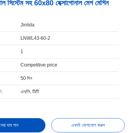
োল সিস্টেম সহ 60x80 হেক্সাগোনাল মেশ মেশিন
Jinlida
LNWL43-60-2
1
Competitive price
50 দিন
ি:
এল/সি, টি/টি
সেরা দাম পান
এখনই যোগাযোগ করুন