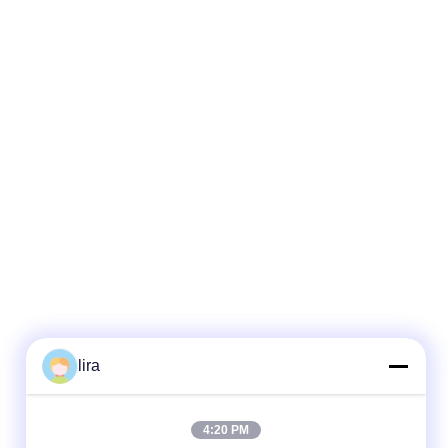
lira
4:20 PM