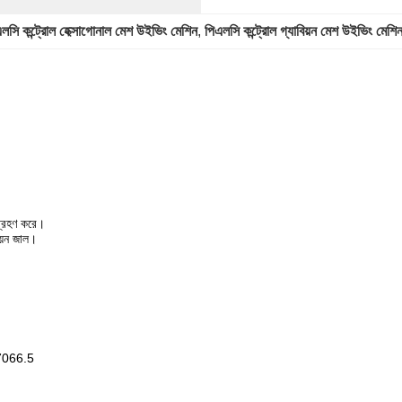
লসি কন্ট্রোল হেক্সাগোনাল মেশ উইভিং মেশিন
, 
পিএলসি কন্ট্রোল গ্যাবিয়ন মেশ উইভিং মেশি
 গ্রহণ করে।
িয়ন জাল।
67066.5