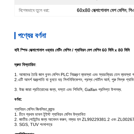
বিশেষভাবে তুলে ধরা:
60x80 হেক্সাগোনাল মেশ মেশিন
, 
পিএ
পণ্যের বর্ণনা
হাই স্পিড হেক্সাগোনাল ওয়্যার নেটিং মেশিন / গ্যাবিয়ন মেশ মেশিন 60 মিমি x 80 মিমি
দ্রুত বিস্তারিত
:
1. আমাদের তৈরি জাল বুনন মেশিন PLC নিয়ন্ত্রণ ব্যবস্থা এবং স্বয়ংক্রিয় তেল ব্যবস্থা
2.এটি আদর্শ যন্ত্রপাতি যা বুনতে বড় সিগনিফিকেশন, প্রস্থ পোর্টাল আর্ম, পুরু সিল্ক গ্যাব
3. উচ্চ জারা প্রতিরোধের জন্য, দস্তা এবং পিভিসি, Galfan প্রলিপ্ত উপলব্ধ.
বর্ণনা:
গ্যাবিয়ন মেশিন জিনলিডা ব্র্যান্ড
1. চীনে প্রথম ডাবল টুইস্ট গ্যাবিয়ন মেশিন উদ্ভাবিত
2. জাতীয় পেটেন্টের জন্য আবেদন করুন, নম্বর হল ZL99229381.2 এবং ZL002
3. SGS, TUV শংসাপত্র