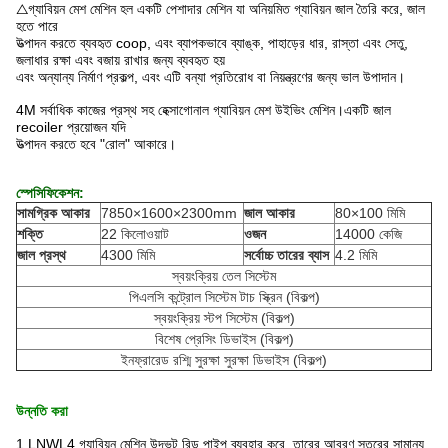
△গ্যাবিয়ন মেশ মেশিন হল একটি পেশাদার মেশিন যা অনিয়মিত গ্যাবিয়ন জাল তৈরি করে, জাল
হতে পারে
উত্পাদন করতে ব্যবহৃত
coop, এবং ব্যাপকভাবে ব্যাঙ্ক, পাহাড়ের ধার, রাস্তা এবং সেতু,
জলাধার রক্ষা এবং বজায় রাখার জন্য ব্যবহৃত হয়
এবং অন্যান্য
নির্মাণ প্রকল্প,
এবং এটি বন্যা প্রতিরোধ বা নিয়ন্ত্রণের জন্য ভাল উপাদান।
4M সর্বাধিক কাজের প্রস্থ সহ হেক্সাগোনাল গ্যাবিয়ন মেশ উইভিং মেশিন।একটি জাল
recoiler প্রয়োজন যদি
উত্পাদন করতে হবে
"রোল" আকারে।
স্পেসিফিকেশন:
সামগ্রিক আকার
7850×1600×2300mm
জাল আকার
80×100 মিমি
শক্তি
22 কিলোওয়াট
ওজন
14000 কেজি
জাল প্রস্থ
4300 মিমি
সর্বোচ্চ তারের ব্যাস
4.2 মিমি
স্বয়ংক্রিয় তেল সিস্টেম
পিএলসি কন্ট্রোল সিস্টেম টাচ স্ক্রিন (বিকল্প)
স্বয়ংক্রিয় স্টপ সিস্টেম (বিকল্প)
বিশেষ প্রেসিং ডিভাইস (বিকল্প)
ইনফ্রারেড রশ্মি সুরক্ষা সুরক্ষা ডিভাইস (বিকল্প)
উন্নতি করা
1.LNWL4 গ্যাবিয়ন মেশিন উদ্ভট রিড পাইপ ব্যবহার করে, তারের আবরণ স্তরের সামান্য