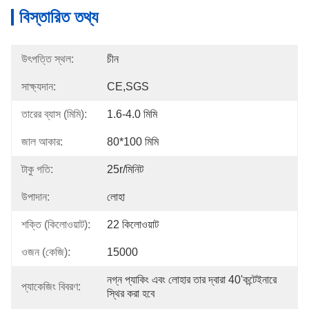
বিস্তারিত তথ্য
উৎপত্তি স্থল:
চীন
সাক্ষ্যদান:
CE,SGS
তারের ব্যাস (মিমি):
1.6-4.0 মিমি
জাল আকার:
80*100 মিমি
টাকু গতি:
25r/মিনিট
উপাদান:
লোহা
শক্তি (কিলোওয়াট):
22 কিলোওয়াট
ওজন (কেজি):
15000
নগ্ন প্যাকিং এবং লোহার তার দ্বারা 40'কন্টেইনারে 
প্যাকেজিং বিবরণ:
স্থির করা হবে