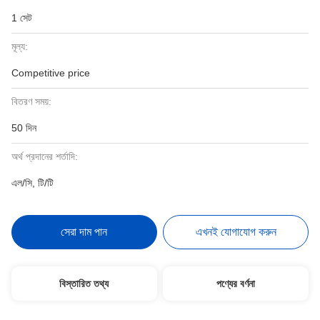
1 সেট
মূল্য:
Competitive price
বিতরণ সময়:
50 দিন
অর্থ প্রদানের শর্তাদি:
এল/সি, টি/টি
সেরা দাম পান
এখনই যোগাযোগ করুন
বিস্তারিত তথ্য
পণ্যের বর্ণনা