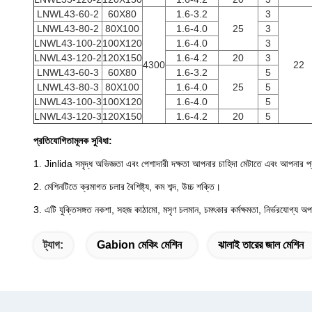
LNWL43-60-2
60X80
1.6-3.2
3
LNWL43-80-2
80X100
1.6-4.0
25
3
LNWL43-100-2
100X120
1.6-4.0
3
LNWL43-120-2
120X150
1.6-4.2
20
3
4300
22
LNWL43-60-3
60X80
1.6-3.2
5
LNWL43-80-3
80X100
1.6-4.0
25
5
LNWL43-100-3
100X120
1.6-4.0
5
LNWL43-120-3
120X150
1.6-4.2
20
5
প্রতিযোগিতামূলক সুবিধা:
1. Jinlida সমৃদ্ধ অভিজ্ঞতা এবং পেশাদারী দক্ষতা আপনার চাহিদা মেটাতে এবং আপনার প্রয
2. মেশিনটিতে ক্রমাগত চলার বৈশিষ্ট্য, কম শব্দ, উচ্চ শক্তি।
3. এটি যুক্তিসঙ্গত নকশা, সহজ কাঠামো, মসৃণ চলমান, চমৎকার কর্মক্ষমতা, নির্ভরযোগ্য অপার
ট্যাগ:
Gabion মেকিং মেশিন
ঝালাই তারের জাল মেশিন