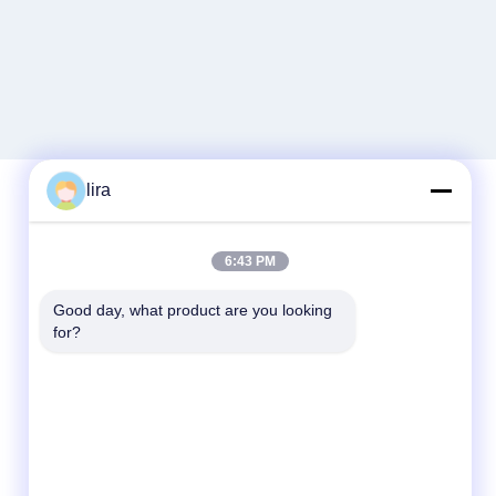
lira
দ্রুত যোগাযোগ
6:43 PM
টেলিফোন
Good day, what product are you looking 
for?
86-510-86385783
ই-মেইল
sales@gabion.cn
ঠিকানা
No.102, Yungu রোড, Zhutang টাউন, Jiangyin
সিটি, জিয়াংসু প্রদেশের, চীন