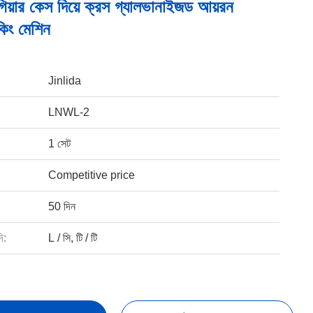
গিয়ার কেস দিয়ে ক্রস গ্যালভানাইজড আয়রন
েকিং মেশিন
Jinlida
LNWL-2
1 সেট
Competitive price
50 দিন
ি:
L / সি, টি / টি