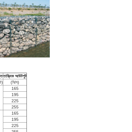
তি
তাত্ত্বিক আউটপুট
ট)
(মি/ঘ)
165
195
225
255
165
195
225
255