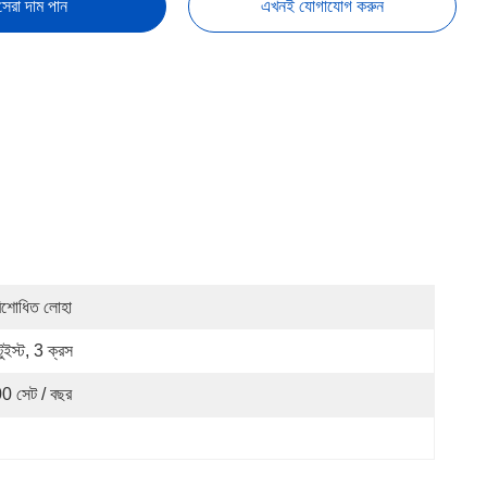
সেরা দাম পান
এখনই যোগাযোগ করুন
িশোধিত লোহা
ুইস্ট, 3 ক্রস
0 সেট / বছর