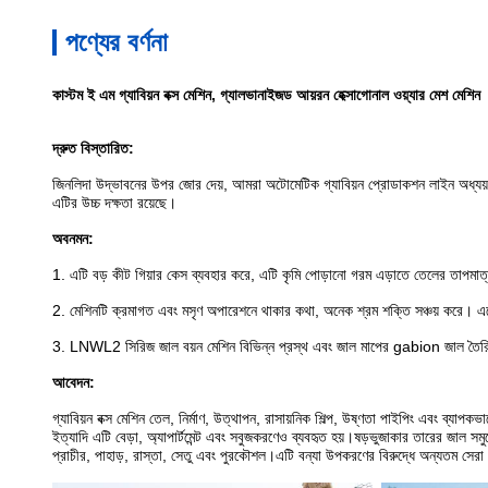
পণ্যের বর্ণনা
কাস্টম ই এম গ্যাবিয়ন বক্স মেশিন, গ্যালভানাইজড আয়রন হেক্সাগোনাল ওয়্যার মেশ মেশিন
দ্রুত বিস্তারিত:
জিনলিদা উদ্ভাবনের উপর জোর দেয়, আমরা অটোমেটিক গ্যাবিয়ন প্রোডাকশন লাইন অধ্যয়ন করে
এটির উচ্চ দক্ষতা রয়েছে।
অবনমন:
1. এটি বড় কীট গিয়ার কেস ব্যবহার করে, এটি কৃমি পোড়ানো গরম এড়াতে তেলের তাপমা
2. মেশিনটি ক্রমাগত এবং মসৃণ অপারেশনে থাকার কথা, অনেক শ্রম শক্তি সঞ্চয় করে। এতে ক
3. LNWL2 সিরিজ জাল বয়ন মেশিন বিভিন্ন প্রস্থ এবং জাল মাপের gabion জাল তৈরি
আবেদন:
গ্যাবিয়ন বক্স মেশিন তেল, নির্মাণ, উত্থাপন, রাসায়নিক শিল্প, উষ্ণতা পাইপিং এবং ব্যাপকভা
ইত্যাদি এটি বেড়া, অ্যাপার্টমেন্ট এবং সবুজকরণেও ব্যবহৃত হয়।ষড়ভুজাকার তারের জাল সমুদ্
প্রাচীর, পাহাড়, রাস্তা, সেতু এবং পুরকৌশল।এটি বন্যা উপকরণের বিরুদ্ধে অন্যতম সেরা