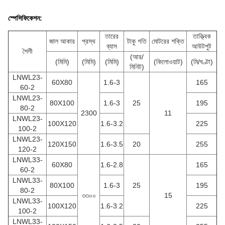
স্পেসিফিকেশন:
তারের
তাত্ত্বিক
জাল আকার
প্রস্থ
টাকু গতি
মোটরের শক্তি
ব্যাস
আউটপুট
শৈলী
(আর/
(মিমি)
(মিমি)
(মিমি)
(কিলোওয়াট)
(মি/ঘণ্টা)
মিনিট)
LNWL23-
60X80
1.6-3
165
60-2
LNWL23-
80X100
1.6-3
25
195
80-2
2300
11
LNWL23-
100X120
1.6-3.2
225
100-2
LNWL23-
120X150
1.6-3.5
20
255
120-2
LNWL33-
60X80
1.6-2.8
165
60-2
LNWL33-
80X100
1.6-3
25
195
80-2
৩৩০০
15
LNWL33-
100X120
1.6-3.2
225
100-2
LNWL33-