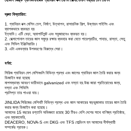
হেভিলি জিঙ্ক গ্যালভানাইজড গ্যাবিয়ন বক্স মেশিন হেক্সাগোনাল ওয়্যার মেশ মেশিন
দ্রুত বিস্তারিত:
1. গ্যাবিয়ন বক্স মেশিন তেল, নির্মাণ, উত্থাপন, রাসায়নিক শিল্প, উষ্ণায়ন পাইপিং এবং
ব্যাপকভাবে ব্যবহৃত হয়
ইত্যাদি। এটি বেড়া, অ্যাপার্টমেন্ট এবং সবুজায়নেও ব্যবহৃত হয়।
2. হেক্সাগোনাল তারের জাল সমুদ্র রক্ষায় ব্যবহার করা যেতে পারে
প্রাচীর, পাহাড়, রাস্তা, সেতু
এবং সিভিল ইঞ্জিনিয়ারিং।
3. এটা এক
বন্যার উপকরণের বিরুদ্ধে সেরা।
বর্ণনা:
সিরিজ গ্যাবিয়ন মেশ মেশিনগুলি বিভিন্ন প্রস্থ এবং জালের গ্যাবিয়ন জাল তৈরি করার জন্য
ডিজাইন করা হয়েছে
মাপসম্ভাব্য আবরণ ভারীভাবে galvanized এবং দস্তা হয়.উচ্চ জারা প্রতিরোধের জন্য,
দস্তা এবং পিভিসি
প্রলিপ্ত তার পাওয়া যায়।
JINLIDA সিরিজের মেশিনটি বিভিন্ন প্রস্থ এবং জাল আকারের ষড়ভুজাকার তারের জাল তৈরি
করার জন্য ডিজাইন করা হয়েছে।
আমাদের 15 বছরের রপ্তানি অভিজ্ঞতা রয়েছে 30 টিরও বেশি দেশের সাথে বাণিজ্য প্রতিষ্ঠার,
এবং ম্যাকাফেরি,
DEACERO, NOVA-S এবং DKG এবং TFS হোল্ডিংস হল আমাদের দীর্ঘস্থায়ী
সম্পর্কের গ্রাহক।