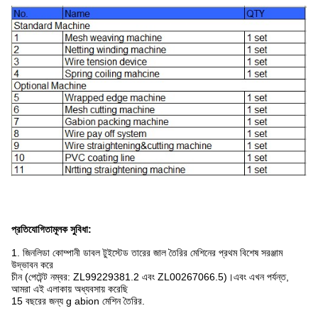
প্রতিযোগিতামূলক সুবিধা
:
1. জিনলিডা কোম্পানী ডাবল টুইস্টেড তারের জাল তৈরির মেশিনের প্রথম বিশেষ সরঞ্জাম
উদ্ভাবন করে
চীন (পেটেন্ট নম্বর: ZL99229381.2 এবং ZL00267066.5)।এবং এখন পর্যন্ত,
আমরা এই এলাকায় অধ্যবসায় করেছি
15 বছরের জন্য g abion মেশিন তৈরির.