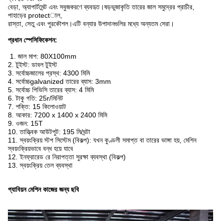
বেড়া, অ্যাপার্টমেন্ট এবং সবুজকরণে ব্যবহৃত।ষড়ভুজাকৃতি তারের জাল সমুদ্রের প্রাচীর,
পাহাড়ের protectাল,
রাস্তা, সেতু এবং পুরকৌশল।এটি বন্যার উপাদানগুলির মধ্যে অন্যতম সেরা।
প্রধান স্পেসিফিকেশন:
1. জাল মাপ: 80X100mm
2. টুইস্ট: ডাবল টুইস্ট
3. সর্বোচ্চজালের প্রস্থ: 4300 মিমি
4. সর্বোচ্চgalvanized তারের ব্যাস: 3mm
5. সর্বোচ্চ পিভিসি তারের ব্যাস: 4 মিমি
6. টাকু গতি: 25r/মিনিট
7. শক্তি: 15 কিলোওয়াট
8. আকার: 7200 x 1400 x 2400 মিমি
9. ওজন: 15T
10. তাত্ত্বিক আউটপুট: 195 মি/ঘন্টা
11. স্বয়ংক্রিয় স্টপ সিস্টেম (বিকল্প): যখন কুণ্ডলী সমাপ্ত বা তারের ভাঙ্গা হয়, মেশিন
স্বয়ংক্রিয়ভাবে বন্ধ হয়ে যাবে
12. ইনফ্রারেড রে নিরাপত্তা সুরক্ষা ব্যবস্থা (বিকল্প)
13. স্বয়ংক্রিয় তেল ব্যবস্থা
গ্যাবিয়ন মেশিন কাজের জন্য ছবি