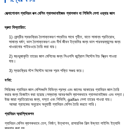
হেক্সাগোনাল গ্যাবিয়ন বক্স মেশিন গ্যালভানাইজড গ্যালফান বা পিভিসি লেপা ওয়্যার জাল
দ্রুত বিস্তারিত:
1) কেন্দ্রীয় স্বয়ংক্রিয় তৈলাক্তকরণ পদ্ধতির সাথে গৃহীত, যাতে সামান্য প্রতিরোধ,
সামান্য ঘর্ষণ, ভাল তৈলাক্তকরণ এবং দীর্ঘ জীবন ইত্যাদির জন্য ভাল পারফরম্যান্সের জন্য
খাওয়ানোর গাইডওয়ে তৈরি করা যায়।
2) ষড়ভুজাকৃতি তারের জাল মেশিনের জন্য পিএলসি কন্ট্রোল সিস্টেম টাচ স্ক্রিন পাওয়া
যায়।
3) স্বয়ংক্রিয় স্টপ সিস্টেম অনেক শ্রম শক্তি সঞ্চয় করে।
বর্ণনা:
সিরিজের গ্যাবিয়ন জাল মেশিনগুলি বিভিন্ন প্রস্থ এবং জালের আকারের গ্যাবিয়ন জাল তৈরি
করার জন্য ডিজাইন করা হয়েছে।সম্ভাব্য আবরণগুলি ব্যাপকভাবে গ্যালভানাইজড এবং দস্তা।
উচ্চ জারা প্রতিরোধের জন্য, দস্তা এবং পিভিসি, galfan লেপা তারের পাওয়া যায়।
আমরা গ্রাহকের অনুরোধ অনুযায়ী গ্যাবিয়ন মেশিন তৈরি করতে পারি।
গ্যাবিয়ন অ্যাপ্লিকেশন
গ্যাবিয়ন মেশিন ব্যাপকভাবে তেল, নির্মাণ, উত্থাপন, রাসায়নিক শিল্প উষ্ণতা পাইপিং ইত্যাদি
ব্যবহার করা হয়