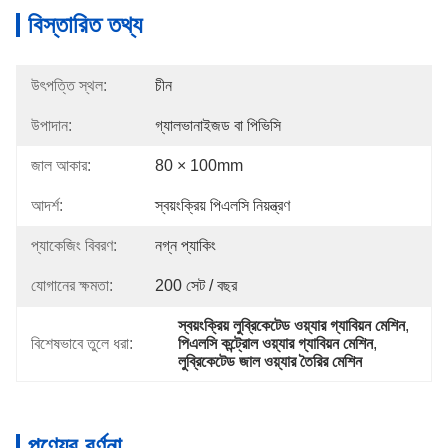
বিস্তারিত তথ্য
উৎপত্তি স্থল:
চীন
উপাদান:
গ্যালভানাইজড বা পিভিসি
জাল আকার:
80 × 100mm
আদর্শ:
স্বয়ংক্রিয় পিএলসি নিয়ন্ত্রণ
প্যাকেজিং বিবরণ:
নগ্ন প্যাকিং
যোগানের ক্ষমতা:
200 সেট / বছর
স্বয়ংক্রিয় লুব্রিকেটেড ওয়্যার গ্যাবিয়ন মেশিন
, 
বিশেষভাবে তুলে ধরা:
পিএলসি কন্ট্রোল ওয়্যার গ্যাবিয়ন মেশিন
, 
লুব্রিকেটেড জাল ওয়্যার তৈরির মেশিন
পণ্যের বর্ণনা