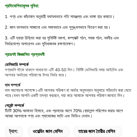
প্রতিযোগিতামূলক সুবিধা:
1. পণ্য এবং কাঁচামাল অনুযায়ী যথাযথভাবে গতি সামঞ্জস্য এবং ভাঙ্গা হার কমাতে।
2. জাল ভালভাবে সাজানো এবং সমানভাবে এবং সুশৃঙ্খলভাবে বিতরণ করা হয়।
3. এটি দ্বারা চিহ্নিত করা হয়
সুনির্দিষ্ট নকশা, কম্প্যাক্ট গঠন, সহজ গঠন, নমনীয় এবং
নির্ভরযোগ্য অপারেশন এবং সুবিধাজনক রক্ষণাবেক্ষণ।
প্রায়শই জিজ্ঞাসিত প্রশ্নাবলী
ডেলিভারি সম্পর্কে
পণ্যগুলি স্টকে থাকলে সাধারণত এটি 40-50 দিন। নির্দিষ্ট ডেলিভারি সময় আইটেম এবং
আপনার অর্ডারের পরিমাণের উপর নির্ভর করে।
দাম সম্পর্কে
দাম আলোচনা সাপেক্ষে।এটি আপনার পরিমাণ বা অর্ডার অনুসন্ধান অনুসারে পরিবর্তন করা যেতে
পারে।যখন আপনি একটি তদন্ত করছেন, দয়া করে আমাকে আপনার পরিমাণ জানতে দিন।
পেমেন্ট সম্পর্কে
টি/টি 30% আমানত হিসাবে, এবং প্রসবের আগে 70%।ব্যালেন্স পরিশোধ করার আগে
আমরা আপনাকে পণ্য এবং প্যাকেজের ফটো এবং ভিডিও দেখাব।
ট্যাগ:
ওয়েল্ডিং জাল মেশিন
তারের জাল তৈরীর মেশিন