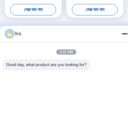
Welding Machine 5300mm
4300mm Working Width
সেরা দাম পান
সেরা দাম পান
Width Double Twist Mesh
Servo-Driven Double Twist
Production Equipment
Mesh Equipment
lira
3:11 AM
Good day, what product are you looking for?
সোশ্যাল মিডিয়া
দ্রুত যোগাযোগ
টেলিফোন
86-510-86385783