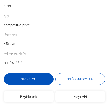
1 সেট
মূল্য:
competitive price
বিতরণ সময়:
45days
অর্থ প্রদানের শর্তাদি:
এল / সি, টি / টি
সেরা দাম পান
এখনই যোগাযোগ করুন
বিস্তারিত তথ্য
পণ্যের বর্ণনা