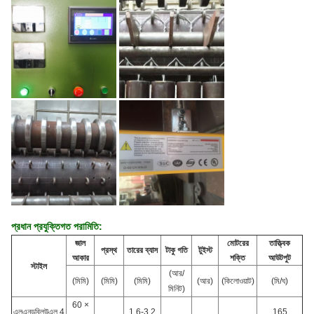
প্রধান প্রযুক্তিগত পরামিতি:
জাল
মোটরের
তাত্ত্বিক
প্রস্থ
তারের ব্যাস
টাকু গতি
টুইস্ট
আকার
শক্তি
আউটপুট
স্টাইল
(আর/
(মিমি)
(মিমি)
(মিমি)
(আর)
(কিলোওয়াট)
(মি/ঘ)
মিনিট)
60 ×
এলএনডব্লিউএল 4
1.6-3.2
165