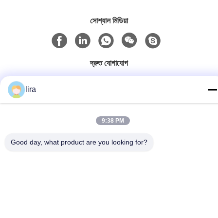
সোশ্যাল মিডিয়া
দ্রুত যোগাযোগ
টেলিফোন
lira
86-510-86385783
ই-মেইল
9:38 PM
sales@gabion.cn
Good day, what product are you looking for?
ঠিকানা
No.102, Yungu রোড, Zhutang টাউন, Jiangyin সিটি, জিয়াংসু প্রদেশের,
চীন
গোপনীয়তা নীতি
|
সাইট ম্যাপ
চীন ভালো মানের Gabion মেশিন সরবরাহকারী। কপিরাইট © 2012-2026 Jiangyin