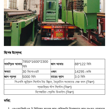
বিশেষ উল্লেখ:
7850*1600*2300
সামগ্রিক আকার
জাল আকার
88*122 মিমি
মিমি
ক্ষমতা
30 কিলোওয়াট
ওজন
14295 কেজি
জাল প্রস্থ
5000 মিমি
তারের ব্যাস
3.0 মিমি
পিএলসি কন্ট্রোল সিস্টেম টাচ স্ক্রিন, বৈদ্যুতিন সংকেতের মেরু বদল (বিকল্প)
স্বয়ংক্রিয় স্টপ সিস্টেম (বিকল্প)
বিশেষায়িত প্রেসিং ডিভাইস (বিকল্প)
বর্ণনা:
1. এলএনডব্লিউএল 3 সিরিজের ষড়ভুজ জাল মেশিনগুলি বিশেষভাবে জাল অঙ্কন রোলারকে