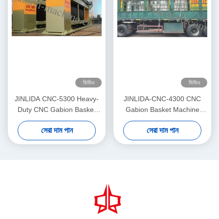
ভিডিও
ভিডিও
JINLIDA CNC-5300 Heavy-
JINLIDA-CNC-4300 CNC
Duty CNC Gabion Basket
Gabion Basket Machine
Welding Machine 5300mm
4300mm Working Width
সেরা দাম পান
সেরা দাম পান
Width Double Twist Mesh
Servo-Driven Double Twist
Production Equipment
Mesh Equipment