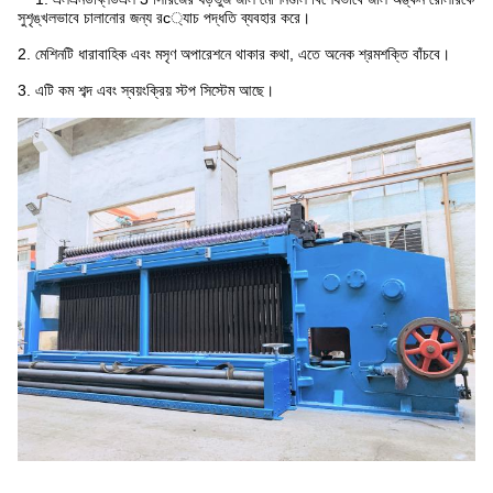
সুশৃঙ্খলভাবে চালানোর জন্য রc্যাচ পদ্ধতি ব্যবহার করে।
2. মেশিনটি ধারাবাহিক এবং মসৃণ অপারেশনে থাকার কথা, এতে অনেক শ্রমশক্তি বাঁচবে।
3. এটি কম শব্দ এবং স্বয়ংক্রিয় স্টপ সিস্টেম আছে।