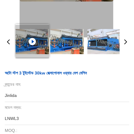
অটো স্টপ 3 টুইস্টেড 30kw হেক্সাগোনাল ওয়্যার মেশ মেশিন
ব্র্যান্ডের নাম:
Jinlida
মডেল নম্বর:
LNWL3
MOQ.: