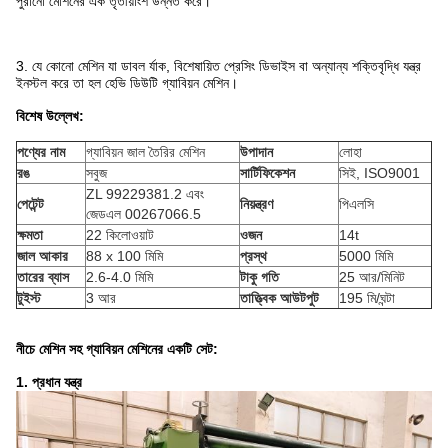
পুরানো মেশিনের এক তৃতীয়াংশ উন্নত করে।
3. যে কোনো মেশিন যা ডাবল র্যাক, বিশেষায়িত প্রেসিং ডিভাইস বা অন্যান্য শক্তিবৃদ্ধি যন্ত্র
ইনস্টল করে তা হল হেভি ডিউটি ​​গ্যাবিয়ন মেশিন।
বিশেষ উল্লেখ:
পণ্যের নাম
গ্যাবিয়ন জাল তৈরির মেশিন
উপাদান
লোহা
রঙ
সবুজ
সার্টিফিকেশন
সিই, ISO9001
ZL 99229381.2 এবং
পেটেন্ট
নিয়ন্ত্রণ
পিএলসি
জেডএল 00267066.5
ক্ষমতা
22 কিলোওয়াট
ওজন
14t
জাল আকার
88 x 100 মিমি
প্রস্থ
5000 মিমি
তারের ব্যাস
2.6-4.0 মিমি
টাকু গতি
25 আর/মিনিট
টুইস্ট
3 আর
তাত্ত্বিক আউটপুট
195 মি/ঘন্টা
নীচে মেশিন সহ গ্যাবিয়ন মেশিনের একটি সেট:
1. প্রধান যন্ত্র