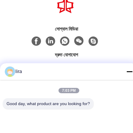
সোশ্যাল মিডিয়া
দ্রুত যোগাযোগ
টেলিফোন
lira
86-510-86385783
ই-মেইল
7:03 PM
sales@gabion.cn
Good day, what product are you looking for?
ঠিকানা
No.102, Yungu রোড, Zhutang টাউন, Jiangyin সিটি, জিয়াংসু প্রদেশের,
চীন