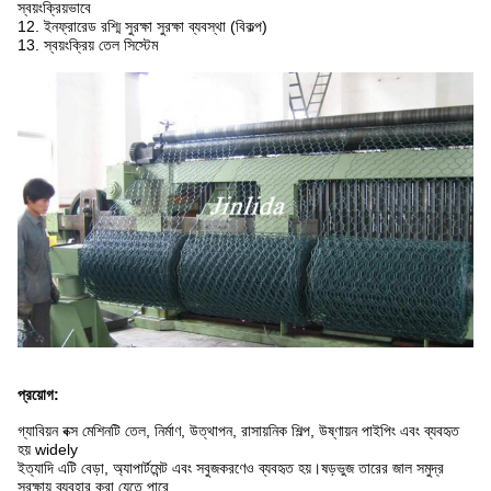
স্বয়ংক্রিয়ভাবে
12. ইনফ্রারেড রশ্মি সুরক্ষা সুরক্ষা ব্যবস্থা (বিকল্প)
13. স্বয়ংক্রিয় তেল সিস্টেম
প্রয়োগ:
গ্যাবিয়ন বক্স মেশিনটি তেল, নির্মাণ, উত্থাপন, রাসায়নিক শিল্প, উষ্ণায়ন পাইপিং এবং ব্যবহৃত
হয় widely
ইত্যাদি এটি বেড়া, অ্যাপার্টমেন্ট এবং সবুজকরণেও ব্যবহৃত হয়।ষড়ভুজ তারের জাল সমুদ্র
সুরক্ষায় ব্যবহার করা যেতে পারে