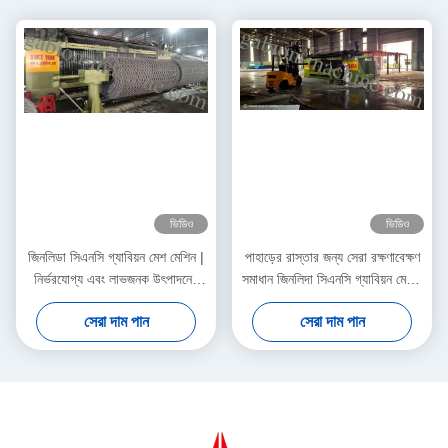
ভিডিও
ভিডিও
জিনলিডা সিএনসি গ্যাবিয়ন মেশ মেশিন |
পাহাড়ের রাস্তার জন্য সেরা রক্ষণাবেক্ষণ
নির্ভরযোগ্য এবং লাভজনক উৎপাদনের
সমাধান জিনলিদা সিএনসি গ্যাবিয়ন মেশিন
জন্য নির্মিত
বিশ্বব্যাপী ঢাল সুরক্ষা প্রকল্পগুলিকে
সেরা দাম পান
সেরা দাম পান
সমর্থন করে