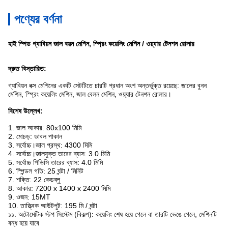
পণ্যের বর্ণনা
হাই স্পিড গ্যাবিয়ন জাল বয়ন মেশিন, স্প্রিং কয়েলিং মেশিন / ওয়্যার টেনশন রোলার
দ্রুত বিস্তারিত:
গ্যাবিয়ন বক্স মেশিনের একটি সেটটিতে চারটি প্রধান অংশ অন্তর্ভুক্ত রয়েছে: জালের বুনন
মেশিন, স্প্রিং কয়েলিং মেশিন, জাল বেলন মেশিন, ওয়্যার টেনশন রোলার।
বিশেষ উল্লেখ:
1. জাল আকার: 80x100 মিমি
2. মোচড়: ডাবল পাকান
3. সর্বোচ্চ।জাল প্রস্থ: 4300 মিমি
4. সর্বোচ্চ।জালযুক্ত তারের ব্যাস: 3.0 মিমি
5. সর্বোচ্চ পিভিসি তারের ব্যাস: 4.0 মিমি
6. স্পিন্ডল গতি: 25 ঘন্টা / মিনিট
7. শক্তি: 22 কেডব্লু
8. আকার: 7200 x 1400 x 2400 মিমি
9. ওজন: 15MT
10. তাত্ত্বিক আউটপুট: 195 মি / ঘন্টা
১১. অটোমেটিক স্টপ সিস্টেম (বিকল্প): কয়েলিং শেষ হয়ে গেলে বা তারটি ভেঙে গেলে, মেশিনটি
বন্ধ হয়ে যাবে