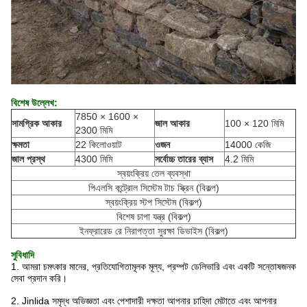
বিশেষ উল্লেখ:
7850 × 1600 ×
সামগ্রিক আকার
জাল আকার
100 × 120 মিমি
2300 মিমি
ক্ষমতা
22 কিলোওয়াট
ওজন
14000 কেজি
জাল প্রস্থ
4300 মিমি
সর্বোচ্চ তারের ব্যাস
4.2 মিমি
স্বয়ংক্রিয় তেল ব্যবস্থা
পিএলসি কন্ট্রোল সিস্টেম টাচ স্ক্রিন (বিকল্প)
স্বয়ংক্রিয় স্টপ সিস্টেম (বিকল্প)
বিশেষ চাপা যন্ত্র (বিকল্প)
ইনফ্রারেড রে নিরাপত্তা সুরক্ষা ডিভাইস (বিকল্প)
সুবিধাদি
1. আমরা চমৎকার মানের, প্রতিযোগিতামূলক মূল্য, প্রম্পট ডেলিভারি এবং একটি সন্তোষজনক
সেবা প্রদান করি।
2. Jinlida সমৃদ্ধ অভিজ্ঞতা এবং পেশাদারী দক্ষতা আপনার চাহিদা মেটাতে এবং আপনার