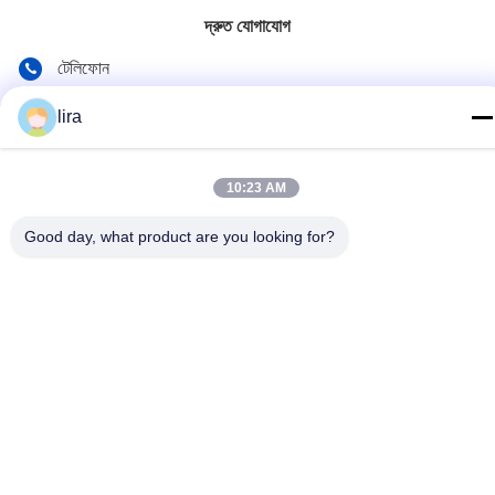
দ্রুত যোগাযোগ
টেলিফোন
86-510-86385783
lira
ই-মেইল
sales@gabion.cn
10:23 AM
ঠিকানা
Good day, what product are you looking for?
No.102, Yungu রোড, Zhutang টাউন, Jiangyin সিটি, জিয়াংসু প্রদেশের,
চীন
গোপনীয়তা নীতি
|
সাইট ম্যাপ
চীন ভালো মানের Gabion মেশিন সরবরাহকারী। কপিরাইট © 2012-2026 Jiangyin
Jinlida Light Industry Machinery Co.,Ltd সমস্ত অধিকার সংরক্ষিত।