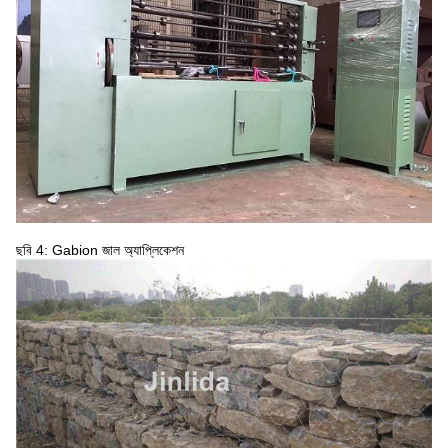
ছবি 4: Gabion জাল অ্যাপ্লিকেশন