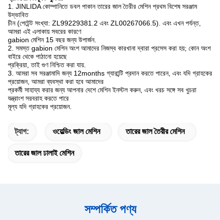
1. JINLIDA কোম্পানিতে ডবল পাকান তারের জাল তৈরীর মেশিন প্রথম বিশেষ সরঞ্জাম
উদ্ভাবিত
চীন (পেটেন্ট সংখ্যা: ZL99229381.2 এবং ZL00267066.5).
এবং এখন পর্যন্ত,
আমরা এই এলাকায় সবরের কারণে
gabion মেশিন 15 বছর জন্য উপার্জন.
2. সমস্ত gabion মেশিন অংশ আমাদের নিজস্ব কারখানা দ্বারা প্রসেস করা হয়;
কোন অংশ
বাইরে থেকে পাঠানো হয়েছে
প্রক্রিয়া, তাই গুণ নিশ্চিত করা যায়.
3. আমরা সব সরঞ্জামাদি জন্য 12months গ্যারান্টি প্রদান করতে পারেন, এবং যদি গ্রাহকের
প্রয়োজন, আমরা ব্যবস্থা করা হবে আমাদের
প্রকর্মী সাহায্য করার জন্য আপনার দেশে মেশিন ইনস্টল করুন, এবং খরচ সঙ্গে সব খুচরা
যন্ত্রাংশ সরবরাহ করতে পারে
মূল্য যদি গ্রাহকের প্রয়োজন.
ট্যাগ:
ওয়েল্ডিং জাল মেশিন
তারের জাল তৈরীর মেশিন
তারের জাল ঢালাই মেশিন
সম্পর্কিত পণ্য