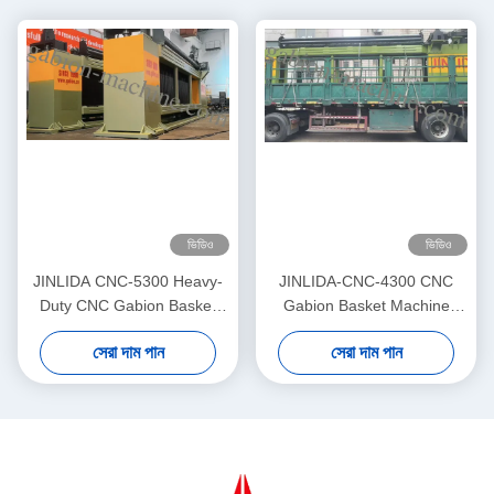
ভিডিও
ভিডিও
JINLIDA CNC-5300 Heavy-
JINLIDA-CNC-4300 CNC
Duty CNC Gabion Basket
Gabion Basket Machine
Welding Machine 5300mm
4300mm Working Width
সেরা দাম পান
সেরা দাম পান
Width Double Twist Mesh
Servo-Driven Double Twist
Production Equipment
Mesh Equipment