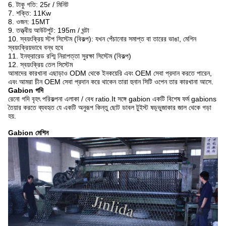
6. টাকু গতি: 25r / মিনিট
7. শক্তি: 11Kw
8. ওজন: 15MT
9. তত্ত্বীয় আউটপুট: 195m / ঘন্টা
10. স্বয়ংক্রিয় স্টপ সিস্টেম (বিকল্প): যখন পেঁচানোর সমাপ্ত বা তারের ভাঙা, মেশিন
স্বয়ংক্রিয়ভাবে বন্ধ হবে
11. ইনফ্রারেড রশ্মি নিরাপত্তা সুরক্ষা সিস্টেম (বিকল্প)
12. স্বয়ংক্রিয় তেল সিস্টেম
আমাদের কারখানা এছাড়াও ODM থেকে ইনকয়েরি এবং OEM সেবা প্রদান করতে পারেন,
এবং আমরা চীন OEM সেবা প্রদান করে থাকেন তারা হুনান সিটি ওপেন তার কারখানা আসে.
Gabion গদি
রেনো গদি বৃহৎ পরিকল্পনা এলাকা / বেধ ratio.It সঙ্গে gabion একটি বিশেষ ফর্ম gabions
তৈয়ার করতে ব্যবহৃত যে একটি অনুরূপ কিন্তু ছোট ডাবল টুইস্ট ষড়্ভুজাকার জাল থেকে গড়া
হয়.
Gabion মেশিন