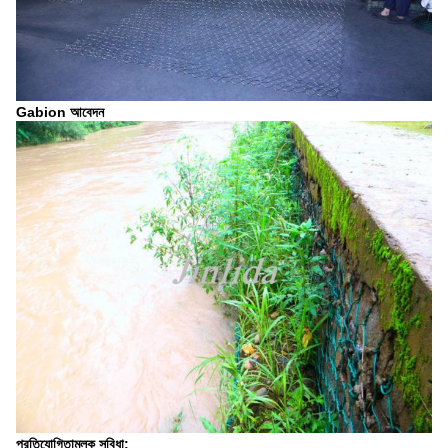
Gabion আবেদন
প্রতিযোগিতামূলক সুবিধা: