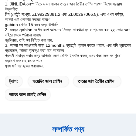
1. JINLIDA কোম্পানিতে ডবল পাকান তারের জাল তৈরীর মেশিন প্রথম বিশেষ সরঞ্জাম
উদ্ভাবিত
চীন (পেটেন্ট সংখ্যা: ZL99229381.2 এবং ZL00267066.5).
এবং এখন পর্যন্ত,
আমরা এই এলাকায় সবরের কারণে
gabion মেশিন 15 বছর জন্য উপার্জন.
2. সমস্ত gabion মেশিন অংশ আমাদের নিজস্ব কারখানা দ্বারা প্রসেস করা হয়;
কোন অংশ
বাইরে থেকে পাঠানো হয়েছে
প্রক্রিয়া, তাই গুণ নিশ্চিত করা যায়.
3. আমরা সব সরঞ্জামাদি জন্য 12months গ্যারান্টি প্রদান করতে পারেন, এবং যদি গ্রাহকের
প্রয়োজন, আমরা ব্যবস্থা করা হবে আমাদের
প্রকর্মী সাহায্য করার জন্য আপনার দেশে মেশিন ইনস্টল করুন, এবং খরচ সঙ্গে সব খুচরা
যন্ত্রাংশ সরবরাহ করতে পারে
মূল্য যদি গ্রাহকের প্রয়োজন.
ট্যাগ:
ওয়েল্ডিং জাল মেশিন
তারের জাল তৈরীর মেশিন
তারের জাল ঢালাই মেশিন
সম্পর্কিত পণ্য