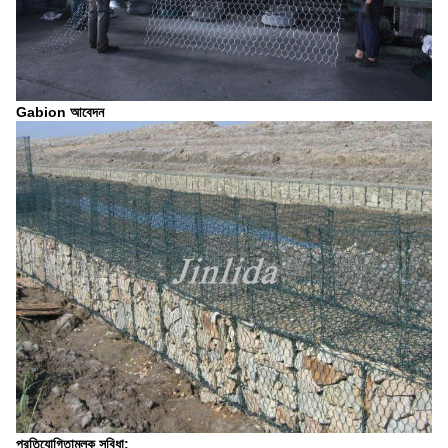
Gabion আবেদন
প্রতিযোগিতামূলক সুবিধা: