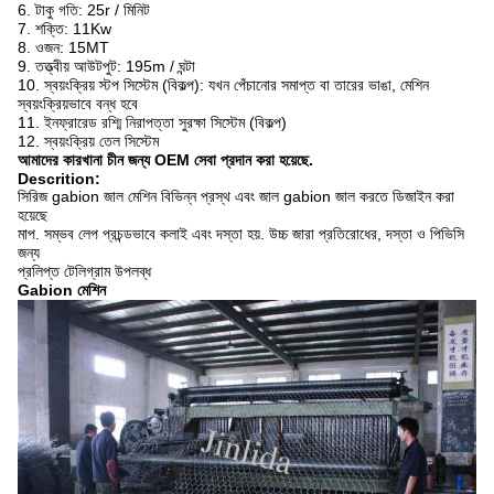
6. টাকু গতি: 25r / মিনিট
7. শক্তি: 11Kw
8. ওজন: 15MT
9. তত্ত্বীয় আউটপুট: 195m / ঘন্টা
10. স্বয়ংক্রিয় স্টপ সিস্টেম (বিকল্প): যখন পেঁচানোর সমাপ্ত বা তারের ভাঙা, মেশিন
স্বয়ংক্রিয়ভাবে বন্ধ হবে
11. ইনফ্রারেড রশ্মি নিরাপত্তা সুরক্ষা সিস্টেম (বিকল্প)
12. স্বয়ংক্রিয় তেল সিস্টেম
আমাদের কারখানা চীন জন্য OEM সেবা প্রদান করা হয়েছে.
Descrition:
সিরিজ gabion জাল মেশিন বিভিন্ন প্রস্থ এবং জাল gabion জাল করতে ডিজাইন করা
হয়েছে
মাপ.
সম্ভব লেপ প্রচন্ডভাবে কলাই এবং দস্তা হয়.
উচ্চ জারা প্রতিরোধের, দস্তা ও পিভিসি
জন্য
প্রলিপ্ত টেলিগ্রাম উপলব্ধ
Gabion মেশিন