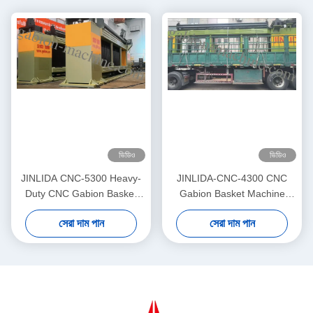
ভিডিও
ভিডিও
JINLIDA CNC-5300 Heavy-
JINLIDA-CNC-4300 CNC
Duty CNC Gabion Basket
Gabion Basket Machine
Welding Machine 5300mm
4300mm Working Width
সেরা দাম পান
সেরা দাম পান
Width Double Twist Mesh
Servo-Driven Double Twist
Production Equipment
Mesh Equipment