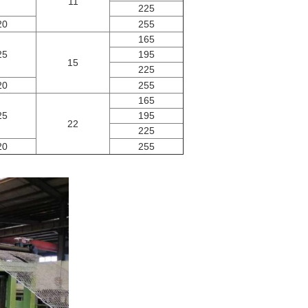
11
225
20
255
165
25
195
15
225
20
255
165
25
195
22
225
20
255