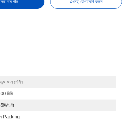
সেরা দাম পান
এখনই যোগাযোগ করুন
়ভুজ জাল মেশিন
00 মিমি
5মি/ঘণ্টা
্ন Packing