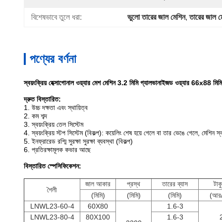
বিশেষভাবে তুলে ধরা:
ভুলো তারের জাল মেশিন
, 
তারের জাল ম
পণ্যের বর্ণনা
স্বয়ংক্রিয় হেক্সাগোনাল ওয়্যার মেশ মেশিন 3.2 মিমি গ্যালভানাইজড ওয়্যার 66x88 মিমি 
দ্রুত বিস্তারিত:
1. উচ্চ দক্ষতা এবং স্থায়িত্ব
2. কম শব্দ
3. স্বয়ংক্রিয় তেল সিস্টেম
4. স্বয়ংক্রিয় স্টপ সিস্টেম (বিকল্প): কয়েলিং শেষ হয়ে গেলে বা তার ভেঙে গেলে, মেশিন স্বয
5. ইনফ্রারেড রশ্মি সুরক্ষা সুরক্ষা ব্যবস্থা (বিকল্প)
6. প্রতিরক্ষামূলক কভার আছে
বিস্তারিত স্পেসিফিকেশন:
জাল আকার
প্রস্থ
তারের ব্যাস
টাক
শৈলী
(মিমি)
(মিমি)
(মিমি)
(আর/
LNWL23-60-4
60X80
1.6-3
LNWL23-80-4
80X100
1.6-3