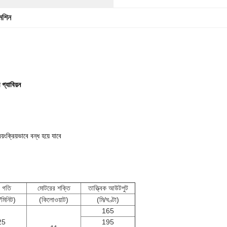
েশিন
গ্যাবিয়ন
়ংক্রিয়ভাবে বন্ধ হয়ে যাবে
ু গতি
মোটরের শক্তি
তাত্ত্বিক আউটপুট
মিনিট)
(কিলোওয়াট)
(মি/ঘণ্টা)
165
25
195