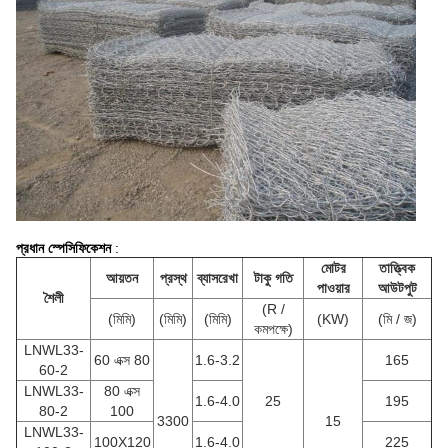
প্রধান স্পেসিফিকেশন
:
মোটর
তাত্ত্বিক
আয়তন
প্রস্থ
ব্যাসরেখা
টাকু গতি
পাওয়ার
আউটপুট
শৈলী
(R /
(মিমি)
(মিমি)
(মিমি)
(KW)
(মি / জ)
কমপক্ষে)
LNWL33-
60 এক্স 80
1.6-3.2
165
60-2
LNWL33-
80 এক্স
1.6-4.0
25
195
80-2
100
3300
15
LNWL33-
100X120
1.6-4.0
225