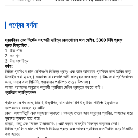
পণ্যের বর্ণনা
স্বয়ংক্রিয় তেল সিস্টেম সহ ভারী দায়িত্ব হেক্সাগোনাল জাল মেশিন, 3300 মিমি প্রস্থ
দ্রুত বিস্তারিত
:
1. উচ্চ গতি
2. কম শব্দ
3. উচ্চ স্থায়িত্ব
বর্ণনা:
সিরিজ গ্যাবিওন জাল মেশিনগুলি বিভিন্ন প্রস্থ এবং জাল আকারের গ্যাবিয়ন জাল তৈরির জন্য
ডিজাইন করা হয়েছে।
সম্ভাব্য আবরণগুলি ভারী জালযুক্ত এবং দস্তা।
উচ্চ জারা প্রতিরোধের
জন্য, দস্তা এবং পিভিসি, গ্যাল্ফ্যান প্রলিপ্ত তারের উপলব্ধ।
আমরা গ্রাহকের অনুরোধ অনুযায়ী গ্যাবিয়ন মেশিন প্রস্তুত করতে পারি।
গ্যাবিয়ন অ্যাপ্লিকেশন
গ্যাবিয়ন মেশিন তেল, নির্মাণ, উত্থাপন, রাসায়নিক শিল্প উষ্ণায়িত পাইপিং ইত্যাদিতে
ব্যাপকভাবে ব্যবহৃত হয় এটিও
বেড়া, অ্যাপার্টমেন্ট এবং সবুজায়ন ব্যবহৃত।
ষড়ভুজ তারের জাল সমুদ্রের প্রাচীর, পাহাড়ের ধারে
সুরক্ষায় ব্যবহৃত হতে পারে
রাস্তা, সেতু এবং সিভিল ইঞ্জিনিয়ারিং।
এটি বন্যার সামগ্রীর বিরুদ্ধে অন্যতম সেরা।
সিরিজ গ্যাবিওন জাল মেশিনগুলি বিভিন্ন প্রস্থ এবং জালের গ্যাবিয়ন জাল তৈরির জন্য ডিজাইন
করা হয়েছে