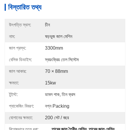
বিস্তারিত তথ্য
উৎপত্তি স্থল:
চীন
নাম:
ষড়ভুজ জাল মেশিন
জাল প্রস্থ:
3300mm
বেসিক ডিভাইস:
স্বয়ংক্রিয় তেল সিস্টেম
জাল আকার:
70 × 88mm
ক্ষমতা:
15kw
টুইস্ট:
ডাবল পাক, তিন ক্রস
প্যাকেজিং বিবরণ:
নগ্ন Packing
যোগানের ক্ষমতা:
200 সেট / বছর
বিশেষভাবে তুলে ধরা:
তারের জাল তৈরীর মেশিন
, 
তারের জাল মেশিন