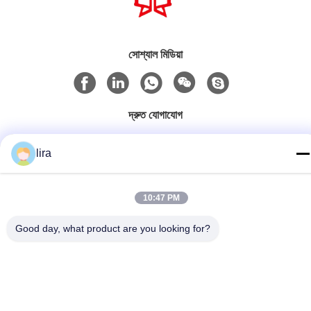
সোশ্যাল মিডিয়া
দ্রুত যোগাযোগ
টেলিফোন
lira
86-510-86385783
ই-মেইল
10:47 PM
sales@gabion.cn
Good day, what product are you looking for?
ঠিকানা
No.102, Yungu রোড, Zhutang টাউন, Jiangyin সিটি, জিয়াংসু প্রদেশের,
চীন