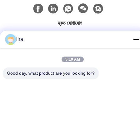
দ্রুত যোগাযোগ
টেলিফোন
lira
86-510-86385783
ই-মেইল
5:10 AM
sales@gabion.cn
Good day, what product are you looking for?
ঠিকানা
No.102, Yungu রোড, Zhutang টাউন, Jiangyin সিটি, জিয়াংসু প্রদেশের,
চীন
গোপনীয়তা নীতি
|
সাইট ম্যাপ
চীন ভালো মানের Gabion মেশিন সরবরাহকারী। কপিরাইট © 2012-2026 Jiangyin
Jinlida Light Industry Machinery Co.,Ltd সমস্ত অধিকার সংরক্ষিত।