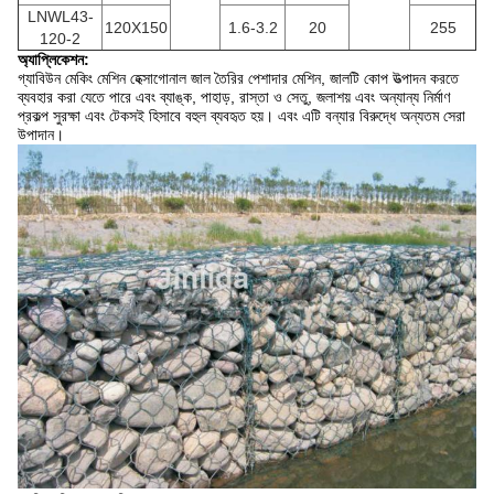
LNWL43-
120X150
1.6-3.2
20
255
120-2
অ্যাপ্লিকেশন:
গ্যাবিউন মেকিং মেশিন হেক্সাগোনাল জাল তৈরির পেশাদার মেশিন, জালটি কোপ উত্পাদন করতে
ব্যবহার করা যেতে পারে এবং ব্যাঙ্ক, পাহাড়, রাস্তা ও সেতু, জলাশয় এবং অন্যান্য নির্মাণ
প্রকল্প সুরক্ষা এবং টেকসই হিসাবে বহুল ব্যবহৃত হয়। এবং এটি বন্যার বিরুদ্ধে অন্যতম সেরা
উপাদান।