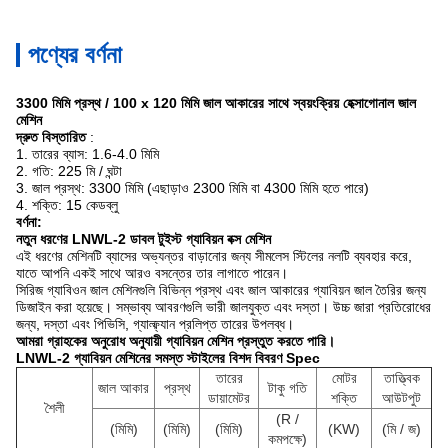
পণ্যের বর্ণনা
3300 মিমি প্রস্থ / 100 x 120 মিমি জাল আকারের সাথে স্বয়ংক্রিয় হেক্সাগোনাল জাল
মেশিন
দ্রুত বিস্তারিত
:
1. তারের ব্যাস: 1.6-4.0 মিমি
2. গতি: 225 মি / ঘন্টা
3. জাল প্রস্থ: 3300 মিমি (এছাড়াও 2300 মিমি বা 4300 মিমি হতে পারে)
4. শক্তি: 15 কেডব্লু
বর্ণনা:
নতুন ধরণের LNWL-2 ডাবল টুইস্ট গ্যাবিয়ন বক্স মেশিন
এই ধরণের মেশিনটি ব্যাসের অভ্যন্তর বাড়ানোর জন্য সীমলেস স্টিলের নলটি ব্যবহার করে,
যাতে আপনি একই সাথে আরও বসন্তের তার লাগাতে পারেন।
সিরিজ গ্যাবিওন জাল মেশিনগুলি বিভিন্ন প্রস্থ এবং জাল আকারের গ্যাবিয়ন জাল তৈরির জন্য
ডিজাইন করা হয়েছে।
সম্ভাব্য আবরণগুলি ভারী জালযুক্ত এবং দস্তা।
উচ্চ জারা প্রতিরোধের
জন্য, দস্তা এবং পিভিসি, গ্যাল্ফ্যান প্রলিপ্ত তারের উপলব্ধ।
আমরা গ্রাহকের অনুরোধ অনুযায়ী গ্যাবিয়ন মেশিন প্রস্তুত করতে পারি।
LNWL-2 গ্যাবিয়ন মেশিনের সমস্ত স্টাইলের বিশদ বিবরণ Spec
তারের
মোটর
তাত্ত্বিক
জাল আকার
প্রস্থ
টাকু গতি
ডায়ামেটর
শক্তি
আউটপুট
শৈলী
(R /
(মিমি)
(মিমি)
(মিমি)
(KW)
(মি / জ)
কমপক্ষে)