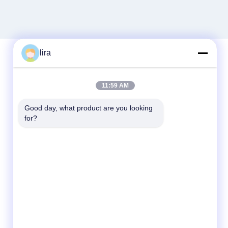
lira
দ্রুত যোগাযোগ
11:59 AM
টেলিফোন
Good day, what product are you looking 
for?
86-510-86385783
ই-মেইল
sales@gabion.cn
ঠিকানা
No.102, Yungu রোড, Zhutang টাউন, Jiangyin
সিটি, জিয়াংসু প্রদেশের, চীন