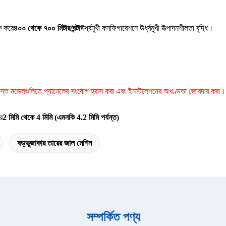
রু করে
৪০০ থেকে ৭০০ মিটার/ঘন্টা
ঊর্ধ্বমুখী কনফিগারেশনে ঊর্ধ্বমুখী উত্পাদনশীলতা বৃদ্ধি।
স্ত মডেলগুলিতে প্যানেলের সংযোগ হ্রাস করা এবং ইনস্টলেশনের অখণ্ডতা জোরদার করা।
ে
2 মিমি থেকে 4 মিমি (এমনকি 4.2 মিমি পর্যন্ত)
ষড়্ভুজাকার তারের জাল মেশিন
সম্পর্কিত পণ্য