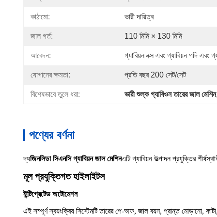
কাঠামো:
ভারী দায়িত্ব
জাল গর্ত:
110 মিমি × 130 মিমি
আবেদন:
গ্যাবিয়ন বক্স এবং গ্যাবিয়ন গদি এবং গ্য
যোগানের ক্ষমতা:
প্রতি বছর 200 সেট/সেট
বিশেষভাবে তুলে ধরা:
ভারী শুল্ক গ্যাবিওন তারের জাল মেশিন
পণ্যের বর্ণনা
দ্য
জিনলিডা সিএনসি গ্যাবিয়ন জাল মেশিন
এটি গ্যাবিয়ন উত্পাদন প্রযুক্তির শীর
মূল প্রযুক্তিগত হাইলাইটস
ইন্টিগ্রেটেড অটোমেশন
এই সম্পূর্ণ স্বয়ংক্রিয় সিস্টেমটি তারের পে-অফ, জাল বয়ন, প্রান্ত মোড়ানো