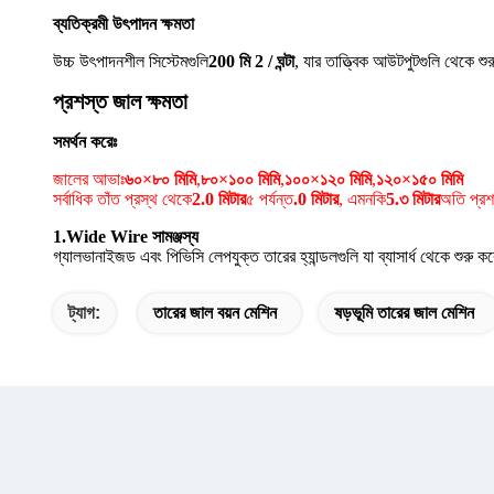
ব্যতিক্রমী উৎপাদন ক্ষমতা
উচ্চ উৎপাদনশীল সিস্টেমগুলি
200 মি 2 / ঘন্টা
, যার তাত্ত্বিক আউটপুটগুলি থেকে শু
প্রশস্ত জাল ক্ষমতা
সমর্থন করেঃ
জালের আভাঃ
৬০×৮০ মিমি
,
৮০×১০০ মিমি
,
১০০×১২০ মিমি
,
১২০×১৫০ মিমি
সর্বাধিক তাঁত প্রস্থ থেকে
2.0 মিটার
৫ পর্যন্ত
.0 মিটার
, এমনকি
5.৩ মিটার
অতি প্রশ
1.Wide Wire সামঞ্জস্য
গ্যালভানাইজড এবং পিভিসি লেপযুক্ত তারের হ্যান্ডলগুলি যা ব্যাসার্ধ থেকে শুরু কর
ট্যাগ:
তারের জাল বয়ন মেশিন
ষড়ভূমি তারের জাল মেশিন