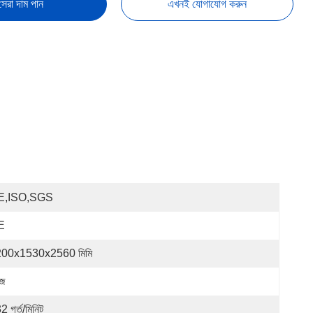
সেরা দাম পান
এখনই যোগাযোগ করুন
E,ISO,SGS
E
00x1530x2560 মিমি
ুজ
2 গর্ত/মিনিট