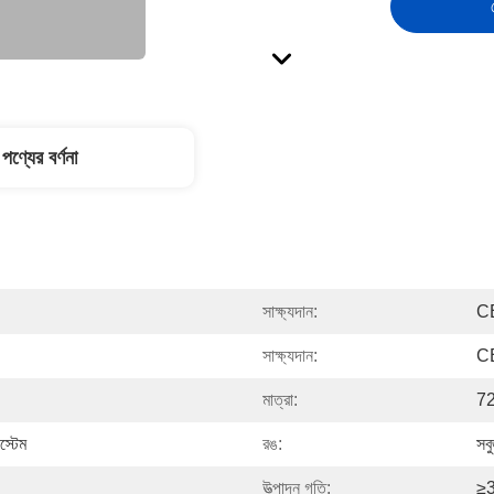
পণ্যের বর্ণনা
সাক্ষ্যদান:
C
সাক্ষ্যদান:
C
মাত্রা:
72
স্টেম
রঙ:
সব
উত্পাদন গতি:
≥3