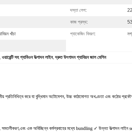
দস্তা লেপ:
2
কাজ প্রস্থ:
53
াবিয়ন খাঁচা
প্যাকেজিং বিবরণ:
নগ্
, 
ওয়ারেন্টি সহ গ্যাবিওন উত্পাদন লাইন
, 
দ্রুত উৎপাদন গ্যাবিয়ন জাল মেশিন
্ষস্থানীয় প্রতিনিধিত্ব করে যা বুদ্ধিমান অটোমেশন, উচ্চ কাঠামোগত অখণ্ডতা এবং কঠোর প
, কাটা, সমতলীকরণ,এবং এক অবিচ্ছিন্ন কর্মপ্রবাহের মধ্যে bundling ✓ উন্নত উত্পাদন লা