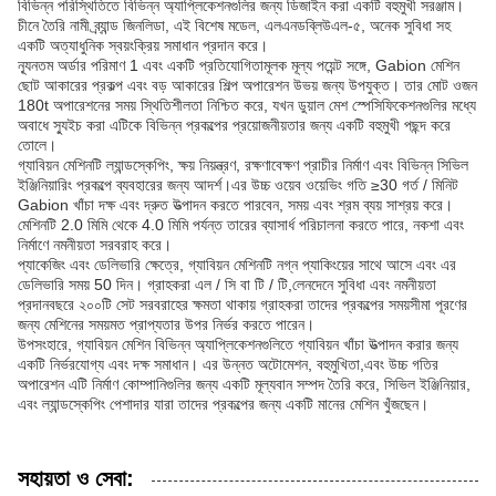
বিভিন্ন পরিস্থিতিতে বিভিন্ন অ্যাপ্লিকেশনগুলির জন্য ডিজাইন করা একটি বহুমুখী সরঞ্জাম।
চীনে তৈরি নামী ব্র্যান্ড জিনলিডা, এই বিশেষ মডেল, এলএনডব্লিউএল-৫, অনেক সুবিধা সহ
একটি অত্যাধুনিক স্বয়ংক্রিয় সমাধান প্রদান করে।
ন্যূনতম অর্ডার পরিমাণ 1 এবং একটি প্রতিযোগিতামূলক মূল্য পয়েন্ট সঙ্গে, Gabion মেশিন
ছোট আকারের প্রকল্প এবং বড় আকারের শিল্প অপারেশন উভয় জন্য উপযুক্ত। তার মোট ওজন
180t অপারেশনের সময় স্থিতিশীলতা নিশ্চিত করে, যখন ডুয়াল মেশ স্পেসিফিকেশনগুলির মধ্যে
অবাধে স্যুইচ করা এটিকে বিভিন্ন প্রকল্পের প্রয়োজনীয়তার জন্য একটি বহুমুখী পছন্দ করে
তোলে।
গ্যাবিয়ন মেশিনটি ল্যান্ডস্কেপিং, ক্ষয় নিয়ন্ত্রণ, রক্ষণাবেক্ষণ প্রাচীর নির্মাণ এবং বিভিন্ন সিভিল
ইঞ্জিনিয়ারিং প্রকল্পে ব্যবহারের জন্য আদর্শ।এর উচ্চ ওয়েব ওয়েভিং গতি ≥30 গর্ত / মিনিট
Gabion খাঁচা দক্ষ এবং দ্রুত উত্পাদন করতে পারবেন, সময় এবং শ্রম ব্যয় সাশ্রয় করে।
মেশিনটি 2.0 মিমি থেকে 4.0 মিমি পর্যন্ত তারের ব্যাসার্ধ পরিচালনা করতে পারে, নকশা এবং
নির্মাণে নমনীয়তা সরবরাহ করে।
প্যাকেজিং এবং ডেলিভারি ক্ষেত্রে, গ্যাবিয়ন মেশিনটি নগ্ন প্যাকিংয়ের সাথে আসে এবং এর
ডেলিভারি সময় 50 দিন। গ্রাহকরা এল / সি বা টি / টি,লেনদেনে সুবিধা এবং নমনীয়তা
প্রদানবছরে ২০০টি সেট সরবরাহের ক্ষমতা থাকায় গ্রাহকরা তাদের প্রকল্পের সময়সীমা পূরণের
জন্য মেশিনের সময়মত প্রাপ্যতার উপর নির্ভর করতে পারেন।
উপসংহারে, গ্যাবিয়ন মেশিন বিভিন্ন অ্যাপ্লিকেশনগুলিতে গ্যাবিয়ন খাঁচা উত্পাদন করার জন্য
একটি নির্ভরযোগ্য এবং দক্ষ সমাধান। এর উন্নত অটোমেশন, বহুমুখিতা,এবং উচ্চ গতির
অপারেশন এটি নির্মাণ কোম্পানিগুলির জন্য একটি মূল্যবান সম্পদ তৈরি করে, সিভিল ইঞ্জিনিয়ার,
এবং ল্যান্ডস্কেপিং পেশাদার যারা তাদের প্রকল্পের জন্য একটি মানের মেশিন খুঁজছেন।
সহায়তা ও সেবা: