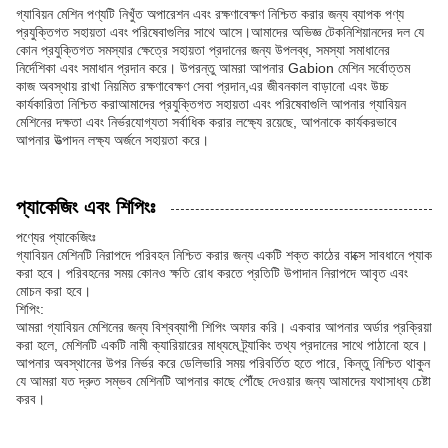
গ্যাবিয়ন মেশিন পণ্যটি নিখুঁত অপারেশন এবং রক্ষণাবেক্ষণ নিশ্চিত করার জন্য ব্যাপক পণ্য
প্রযুক্তিগত সহায়তা এবং পরিষেবাগুলির সাথে আসে।আমাদের অভিজ্ঞ টেকনিশিয়ানদের দল যে
কোন প্রযুক্তিগত সমস্যার ক্ষেত্রে সহায়তা প্রদানের জন্য উপলব্ধ, সমস্যা সমাধানের
নির্দেশিকা এবং সমাধান প্রদান করে। উপরন্তু আমরা আপনার Gabion মেশিন সর্বোত্তম
কাজ অবস্থায় রাখা নিয়মিত রক্ষণাবেক্ষণ সেবা প্রদান,এর জীবনকাল বাড়ানো এবং উচ্চ
কার্যকারিতা নিশ্চিত করাআমাদের প্রযুক্তিগত সহায়তা এবং পরিষেবাগুলি আপনার গ্যাবিয়ন
মেশিনের দক্ষতা এবং নির্ভরযোগ্যতা সর্বাধিক করার লক্ষ্যে রয়েছে, আপনাকে কার্যকরভাবে
আপনার উত্পাদন লক্ষ্য অর্জনে সহায়তা করে।
প্যাকেজিং এবং শিপিংঃ
পণ্যের প্যাকেজিংঃ
গ্যাবিয়ন মেশিনটি নিরাপদে পরিবহন নিশ্চিত করার জন্য একটি শক্ত কাঠের বাক্সে সাবধানে প্যাক
করা হবে। পরিবহনের সময় কোনও ক্ষতি রোধ করতে প্রতিটি উপাদান নিরাপদে আবৃত এবং
মোচন করা হবে।
শিপিং:
আমরা গ্যাবিয়ন মেশিনের জন্য বিশ্বব্যাপী শিপিং অফার করি। একবার আপনার অর্ডার প্রক্রিয়া
করা হলে, মেশিনটি একটি নামী ক্যারিয়ারের মাধ্যমে ট্র্যাকিং তথ্য প্রদানের সাথে পাঠানো হবে।
আপনার অবস্থানের উপর নির্ভর করে ডেলিভারি সময় পরিবর্তিত হতে পারে, কিন্তু নিশ্চিত থাকুন
যে আমরা যত দ্রুত সম্ভব মেশিনটি আপনার কাছে পৌঁছে দেওয়ার জন্য আমাদের যথাসাধ্য চেষ্টা
করব।