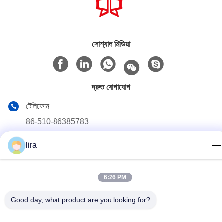
সোশ্যাল মিডিয়া
দ্রুত যোগাযোগ
টেলিফোন
86-510-86385783
ই-মেইল
lira
sales@gabion.cn
ঠিকানা
6:26 PM
No.102, Yungu রোড, Zhutang টাউন, Jiangyin সিটি, জিয়াংসু প্রদেশের,
Good day, what product are you looking for?
চীন