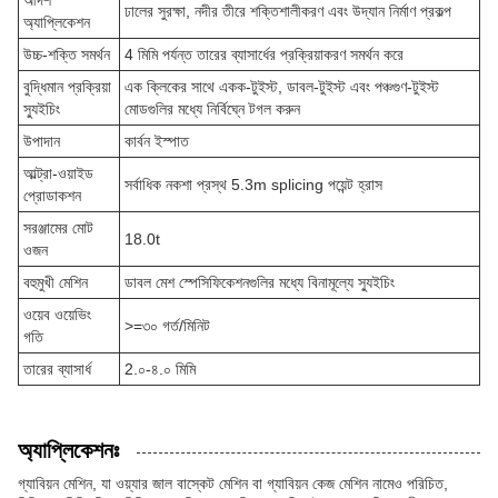
আদর্শ
ঢালের সুরক্ষা, নদীর তীরে শক্তিশালীকরণ এবং উদ্যান নির্মাণ প্রকল্প
অ্যাপ্লিকেশন
উচ্চ-শক্তি সমর্থন
4 মিমি পর্যন্ত তারের ব্যাসার্ধের প্রক্রিয়াকরণ সমর্থন করে
বুদ্ধিমান প্রক্রিয়া
এক ক্লিকের সাথে একক-টুইস্ট, ডাবল-টুইস্ট এবং পঞ্চগুণ-টুইস্ট
স্যুইচিং
মোডগুলির মধ্যে নির্বিঘ্নে টগল করুন
উপাদান
কার্বন ইস্পাত
আল্ট্রা-ওয়াইড
সর্বাধিক নকশা প্রস্থ 5.3m splicing পয়েন্ট হ্রাস
প্রোডাকশন
সরঞ্জামের মোট
18.0t
ওজন
বহুমুখী মেশিন
ডাবল মেশ স্পেসিফিকেশনগুলির মধ্যে বিনামূল্যে স্যুইচিং
ওয়েব ওয়েভিং
>=৩০ গর্ত/মিনিট
গতি
তারের ব্যাসার্ধ
2.০-৪.০ মিমি
অ্যাপ্লিকেশনঃ
গ্যাবিয়ন মেশিন, যা ওয়্যার জাল বাস্কেট মেশিন বা গ্যাবিয়ন কেজ মেশিন নামেও পরিচিত,