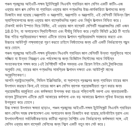
পঞ্চম প্রজন্মের আইওটি-সক্ষম ইন্টেলিজেন্ট সিএনসি গ্যাবিয়ন জাল মেশিন একটি কাটিং-এজ
ওয়্যার জাল বক্স মেশিন যা গ্যাবিয়ন ওয়্যার জাল পণ্যগুলির উচ্চ-কার্যকারিতা উত্পাদনের জন্য
ডিজাইন করা হয়েছে।যন্ত্রপাতি ও যন্ত্রপাতি, যন্ত্রপাতি ও যন্ত্রপাতি, এই মেশিনটি বিভিন্ন শিল্প
অ্যাপ্লিকেশনের জন্য ওয়্যার জাল বাস্কেটগুলির দ্রুত এবং নির্ভুল উত্পাদন নিশ্চিত করে।
টেকসই কার্বন ইস্পাত দিয়ে নির্মিত, এই ওয়্যার জাল বাস্কেট মেশিনটি সরঞ্জামগুলির মোট ওজন
18.0 টন, যা অপারেশনে স্থিতিশীলতা এবং দীর্ঘায়ু নিশ্চিত করে।প্রতি মিনিটে ≥30 টি গর্তের
উচ্চ গতির প্রক্রিয়াকরণ ক্ষমতা এটিকে তাদের উত্পাদন প্রক্রিয়াগুলি সহজতর করতে এবং
উচ্চতর আউটপুট লক্ষ্যমাত্রা পূরণ করতে চাইলে নির্মাতাদের জন্য এটি একটি নির্ভরযোগ্য পছন্দ
করে তোলে.
পঞ্চম প্রজন্মের আইওটি-সক্ষম বুদ্ধিমান সিএনসি গ্যাবিয়ন জাল মেশিনটি উন্নত প্রযুক্তির সাথে
সজ্জিত যা উন্নত নিয়ন্ত্রণ এবং পর্যবেক্ষণের জন্য ডিজিটাল সিস্টেমের সাথে নির্বিঘ্নে
সংহতকরণকে সক্ষম করে।এই বৈশিষ্ট্যটি সঠিক সমন্বয় এবং রিয়েল টাইম ডেটা ট্র্যাকিংয়ের
অনুমতি দেয়, তারের জাল পণ্যগুলির সামগ্রিক উত্পাদন দক্ষতা এবং আউটপুট মানের
অনুকূলিতকরণ।
আপনি গ্রাউন্ডস্কেপিং, সিভিল ইঞ্জিনিয়ারিং, বা স্থাপত্য প্রকল্পের জন্য গ্যাবিয়ন তারের জাল
উৎপাদন করছেন কিনা,এই তারের জাল বক্স মেশিন ব্যাপক প্রয়োজনীয়তা পূরণ করার জন্য
প্রয়োজনীয় বহুমুখিতা এবং কর্মক্ষমতা উপলব্ধ করা হয়এর শক্তিশালী নকশা এবং ব্যবহারকারী-
বান্ধব ইন্টারফেস এটিকে ছোট আকারের কর্মশালা এবং বড় আকারের উত্পাদন সুবিধা উভয়ের জন্য
উপযুক্ত করে তোলে।
উচ্চ দক্ষতা উৎপাদন ক্ষমতা ছাড়াও, পঞ্চম প্রজন্মের আইওটি-সক্ষম ইন্টেলিজেন্ট সিএনসি গ্যাবিয়ন
জাল মেশিন সহজ রক্ষণাবেক্ষণ এবং অপারেশন জন্য ডিজাইন করা হয়েছে,ডাউনটাইম হ্রাস এবং
উৎপাদনশীলতা সর্বাধিকীকরণতার কাটিয়া প্রান্ত বৈশিষ্ট্য এবং নির্ভরযোগ্য কর্মক্ষমতা সঙ্গে, এই
মেশিন ওয়্যার জাল বাস্কেট মেশিনের জন্য শিল্পে একটি নতুন মান সেট করে।