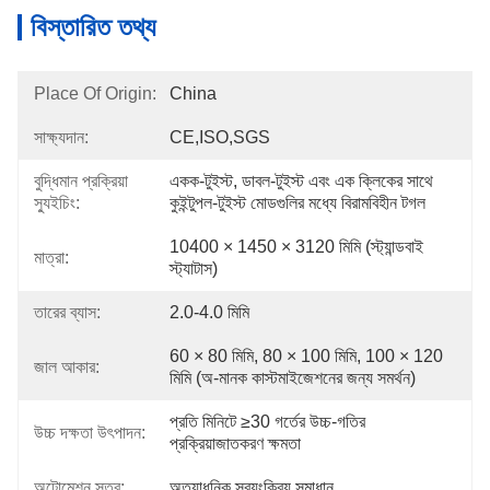
বিস্তারিত তথ্য
Place Of Origin:
China
সাক্ষ্যদান:
CE,ISO,SGS
বুদ্ধিমান প্রক্রিয়া
একক-টুইস্ট, ডাবল-টুইস্ট এবং এক ক্লিকের সাথে 
স্যুইচিং:
কুইন্টুপল-টুইস্ট মোডগুলির মধ্যে বিরামবিহীন টগল
10400 × 1450 × 3120 মিমি (স্ট্যান্ডবাই 
মাত্রা:
স্ট্যাটাস)
তারের ব্যাস:
2.0-4.0 মিমি
60 × 80 মিমি, 80 × 100 মিমি, 100 × 120 
জাল আকার:
মিমি (অ-মানক কাস্টমাইজেশনের জন্য সমর্থন)
প্রতি মিনিটে ≥30 গর্তের উচ্চ-গতির 
উচ্চ দক্ষতা উৎপাদন:
প্রক্রিয়াজাতকরণ ক্ষমতা
অটোমেশন স্তর:
অত্যাধুনিক স্বয়ংক্রিয় সমাধান