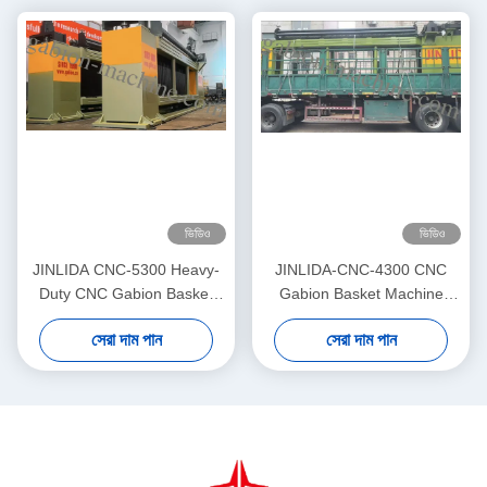
ভিডিও
ভিডিও
JINLIDA CNC-5300 Heavy-
JINLIDA-CNC-4300 CNC
Duty CNC Gabion Basket
Gabion Basket Machine
Welding Machine 5300mm
4300mm Working Width
সেরা দাম পান
সেরা দাম পান
Width Double Twist Mesh
Servo-Driven Double Twist
Production Equipment
Mesh Equipment