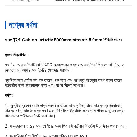
পণ্যের বর্ণনা
ডাবল টুইস্ট Gabion মেশ মেশিন 5000mm তারের জাল 5.0mm পিভিসি তারের
দ্রুত বিস্তারিত:
গ্যাবিয়ন জাল মেশিনটি হেভি ডিউটি ​​হেক্সাগোনাল ওয়্যার জাল মেশিন হিসাবেও পরিচিত, যা
হেক্সাগোনাল ওয়্যার জাল তৈরির পেশাদার সরঞ্জাম।
গ্যাবিয়ন জাল মেশিন হল বড় তারের, বড় জাল এবং প্রশস্ত প্রস্থের সাথে ধাতব তারের
ষড়ভুজীয় জাল মোচড়ানোর জন্য এক ধরণের বিশেষ সরঞ্জাম।
বর্ণনা:
1. কেন্দ্রীয় স্বয়ংক্রিয় তৈলাক্তকরণ সিস্টেমের সাথে গৃহীত, যাতে সামান্য প্রতিরোধের,
সামান্য ঘর্ষণ, ভাল তৈলাক্তকরণ এবং দীর্ঘ জীবন ইত্যাদির জন্য ভাল পারফরম্যান্সের জন্য
খাওয়ানোর গাইডওয়ে তৈরি করা যায়।
2. ষড়ভুজাকার তারের জাল মেশিনের জন্য পিএলসি কন্ট্রোল সিস্টেম টাচ স্ক্রিন পাওয়া যায়।
3. স্বয়ংক্রিয় স্টপ সিস্টেম অনেক শ্রম শক্তি সংরক্ষণ করে।