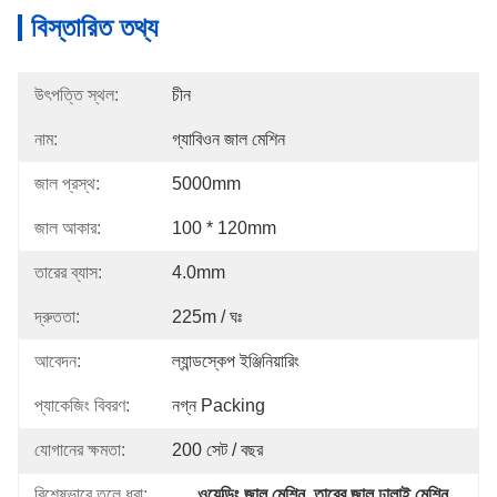
বিস্তারিত তথ্য
উৎপত্তি স্থল:
চীন
নাম:
গ্যাবিওন জাল মেশিন
জাল প্রস্থ:
5000mm
জাল আকার:
100 * 120mm
তারের ব্যাস:
4.0mm
দ্রুততা:
225m / ঘঃ
আবেদন:
ল্যান্ডস্কেপ ইঞ্জিনিয়ারিং
প্যাকেজিং বিবরণ:
নগ্ন Packing
যোগানের ক্ষমতা:
200 সেট / বছর
বিশেষভাবে তুলে ধরা:
ওয়েল্ডিং জাল মেশিন
, 
তারের জাল ঢালাই মেশিন