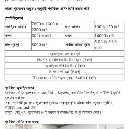
আমরা গ্রাহকের অনুরোধ অনুযায়ী গ্যাবিয়ন মেশিন তৈরি করতে পারি।
স্পেসিফিকেশন
7850 × 1600 ×
সামগ্রিক আকার
জাল আকার
100 × 120 মিমি
2300 মিমি
ক্ষমতা
30 কিলোওয়াট
ওজন
14000 কেজি
5.0 মিমি পিভিসি
জাল প্রস্থ
5000 মিমি
সর্বোচ্চ তারের ব্যাস
তারের
স্বয়ংক্রিয় তেল ব্যবস্থা
পিএলসি কন্ট্রোল সিস্টেম টাচ স্ক্রিন (বিকল্প)
স্বয়ংক্রিয় স্টপ সিস্টেম (বিকল্প)
বিশেষ চাপা যন্ত্র (বিকল্প)
ইনফ্রারেড রে নিরাপত্তা সুরক্ষা ডিভাইস (বিকল্প)
গ্যাবিয়ন অ্যাপ্লিকেশন
গ্যাবিয়ন মেশিন ব্যাপকভাবে তেল, নির্মাণ, উত্থাপন, রাসায়নিক শিল্প উষ্ণতা পাইপিং ইত্যাদি
ব্যবহার করা হয়
বেড়া, অ্যাপার্টমেন্ট এবং সবুজকরণে ব্যবহৃত।ষড়ভুজাকৃতি তারের জাল সমুদ্রের প্রাচীর,
পাহাড়ের protectাল,
রাস্তা, সেতু এবং পুরকৌশল।এটি বন্যার উপাদানগুলির মধ্যে অন্যতম সেরা।
গ্যাবিয়ন মেশিন কাজ করছে